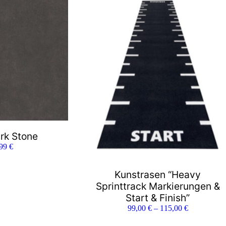
rk Stone
,99
€
Kunstrasen “Heavy
Sprinttrack Markierungen &
Start & Finish”
99,00
€
–
115,00
€