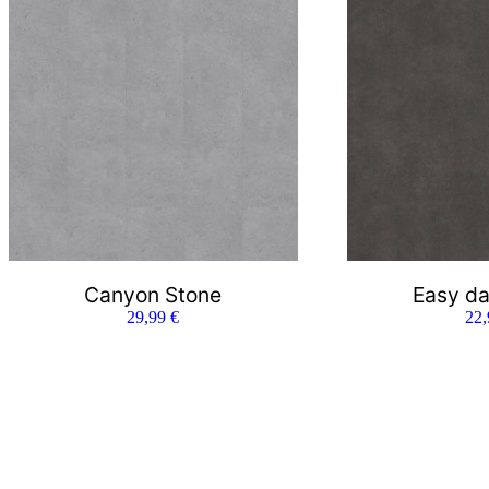
Canyon Stone
Easy da
29,99
€
22