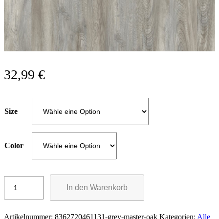
32,99
€
Size
Color
In den Warenkorb
Artikelnummer:
8362720461131-grey-master-oak
Kategorien:
Alle