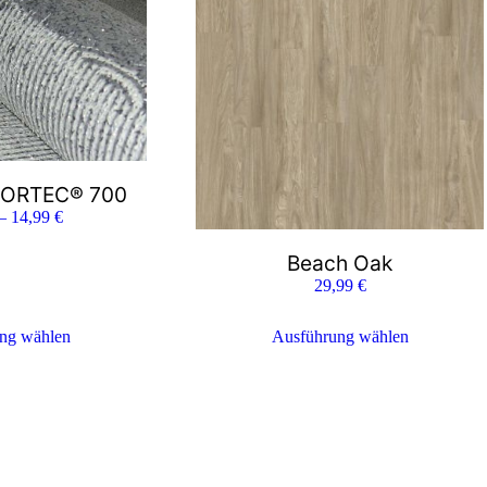
SPORTEC® 700
–
14,99
€
Beach Oak
29,99
€
ng wählen
Ausführung wählen