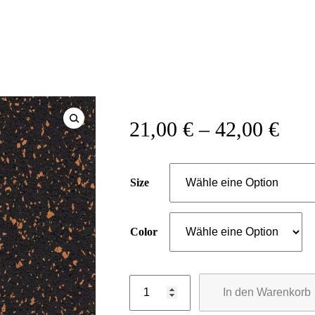
21,00
€
–
42,00
€
Size
Color
In den Warenkorb