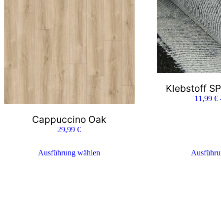
Klebstoff 
11,99
€
Cappuccino Oak
29,99
€
Ausführung wählen
Ausführu